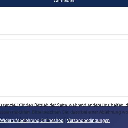
Anmelden
ssenziell für den Betrieb der Seite, während andere uns helfen,
assen möchten. Bitte beachten Sie, dass bei einer Ablehnung wom
Widerrufsbelehrung Onlineshop
¦
Versandbedingungen