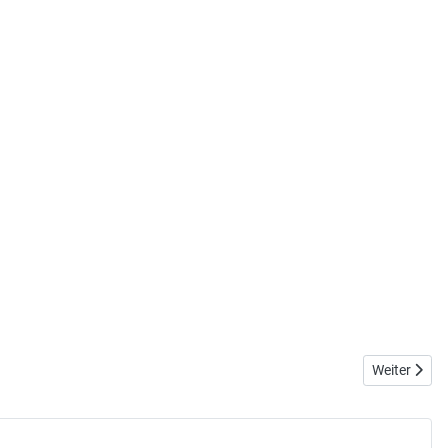
Nächster Be
Weiter