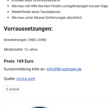
Erstellen einer Unterwasserkarte
Wie man mit Hilfe des Nav-Finders unregelmässigen Kursen folg
Wiederfinden eines Tauchplatzes
Wie man unter Wasser Entfernungen abschätzt
Vorraussetzungen:
Brevetierungen: OWD/JOWD
Mindestalter: 12 Jahre
Preis: 169 Euro
Kursanmeldung bitte an:
info@tbl-solingen.de
Quelle:
i-d-d-a.com
Vorheriger Beitrag: Trockentauchen (Dry Suit Diver)
Zurück